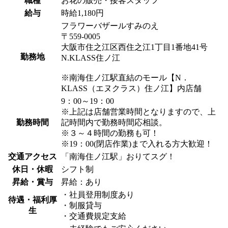
職種
お花の販売・接客スタッフ
給与
時給1,180円
フラワーバザールすみのえ
〒559-0005
大阪市住之江区西住之江1丁目1番地41号
勤務地
N.KLASS住ノ江
※南海住ノ江駅直結のモール【N．
KLASS（エヌクラス）住ノ江】内店舗
9：00～19：00
※上記は店舗営業時間となりますので、上
勤務時間
記時間内で勤務時間応相談。
※３～４時間の勤務も可！
※19：00(閉店作業)まで入れる方大歓迎！
交通アクセス
「南海住ノ江駅」おりてスグ！
休日・休暇
シフト制
昇給・賞与
昇給：あり
・社員登用制度あり
待遇・福利厚
・制服貸与
生
・交通費規定支給