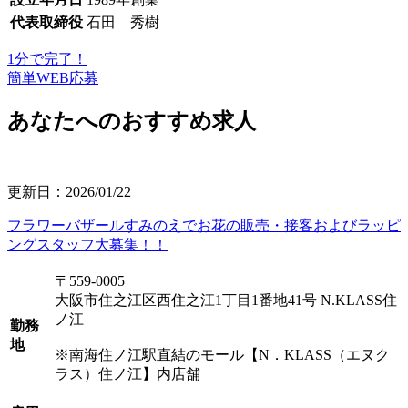
代表取締役
石田 秀樹
1分で完了！
簡単WEB応募
あなたへのおすすめ求人
更新日：2026/01/22
ピ
フラワーバザールすみのえでお花の販売・接客およびラッピ
ングスタッフ大募集！！
〒559-0005
住
大阪市住之江区西住之江1丁目1番地41号 N.KLASS住
ノ江
勤務
地
※南海住ノ江駅直結のモール【N．KLASS（エヌク
ラス）住ノ江】内店舗