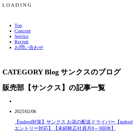
L
O
A
D
I
N
G
Top
Concept
Service
Recruit
お問い合わせ
CATEGORY
Blog
サンクスのブログ
販売部【サンクス】の記事一覧
2025/02/06
【indeed対策】サンクス お花の配送ドライバー【indeed
エントリー対応】【未経験正社員月8～9回休】