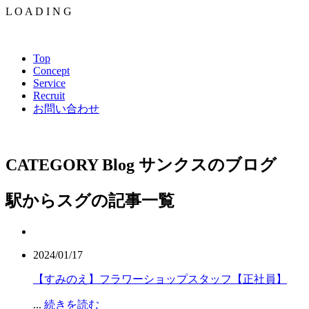
L
O
A
D
I
N
G
Top
Concept
Service
Recruit
お問い合わせ
CATEGORY
Blog
サンクスのブログ
駅からスグの記事一覧
2024/01/17
【すみのえ】フラワーショップスタッフ【正社員】
...
続きを読む