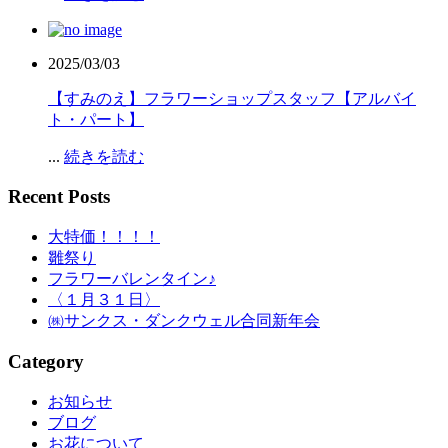
2025/03/03
【すみのえ】フラワーショップスタッフ【アルバイ
ト・パート】
...
続きを読む
Recent Posts
大特価！！！！
雛祭り
フラワーバレンタイン♪
〈１月３１日〉
㈱サンクス・ダンクウェル合同新年会
Category
お知らせ
ブログ
お花について